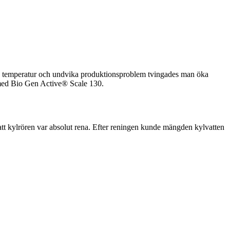
dig temperatur och undvika produktionsproblem tvingades man öka
g med Bio Gen Active® Scale 130.
att kylrören var absolut rena. Efter reningen kunde mängden kylvatten